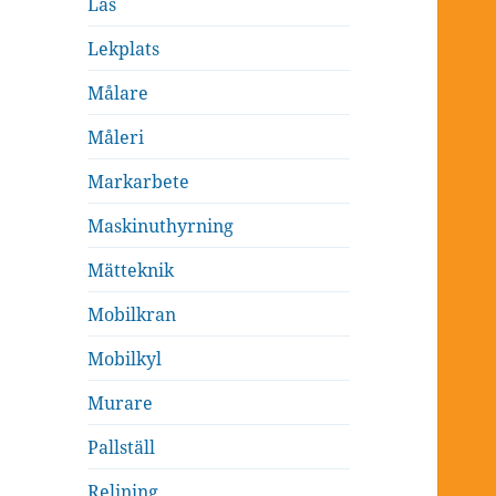
Lås
Lekplats
Målare
Måleri
Markarbete
Maskinuthyrning
Mätteknik
Mobilkran
Mobilkyl
Murare
Pallställ
Relining