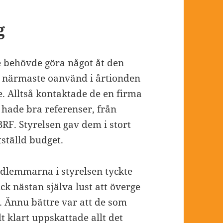
g
e behövde göra något åt den
et närmaste oanvänd i årtionden
e. Alltså kontaktade de en firma
 hade bra referenser, från
RF. Styrelsen gav dem i stort
tställd budget.
edlemmarna i styrelsen tyckte
ick nästan själva lust att överge
t. Ännu bättre var att de som
t klart uppskattade allt det