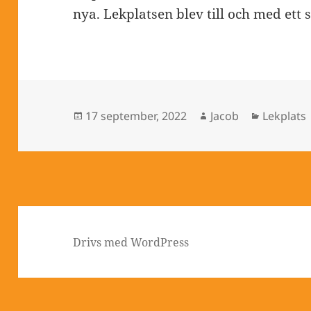
nya. Lekplatsen blev till och med ett
Postat
Författare
Kategori
17 september, 2022
Jacob
Lekplats
Drivs med WordPress