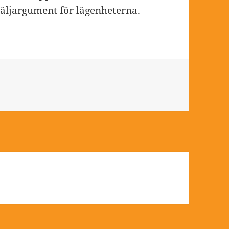
 säljargument för lägenheterna.
er