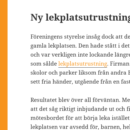
Ny lekplatsutrustnin
Föreningens styrelse insåg dock att d
gamla lekplatsen. Den hade stått i d
och var verkligen inte lockande längr
som sålde
lekplatsutrustning
. Firman
skolor och parker liksom från andra B
sett fria händer, utgående från en fas
Resultatet blev över all förväntan. M
att det såg riktigt inbjudande ut och f
mötesbordet för att börja leka iställe
lekplatsen var avsedd för, barnen, hel