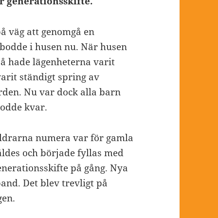
 generationsskifte.
å väg att genomgå en
 bodde i husen nu. När husen
å hade lägenheterna varit
arit ständigt spring av
rden. Nu var dock alla barn
bodde kvar.
räldrarna numera var för gamla
såldes och började fyllas med
generationsskifte på gång. Nya
nd. Det blev trevligt på
gen.