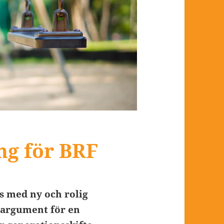
ng för BRF
s med ny och rolig
ljargument för en