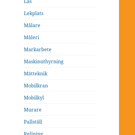
Lås
Lekplats
Målare
Måleri
Markarbete
Maskinuthyrning
Mätteknik
Mobilkran
Mobilkyl
Murare
Pallställ
Relining