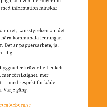
a pågå, och vem de ringer om
iv med information minskar
ntoret, Länsstyrelsen om det
är nära kommunala ledningar.
r. Det är pappersarbete, ja.
r dig.
byggnader kräver helt enkelt
 mer försiktighet, mer
t — med respekt för både
. Varje gång.
tegöteborg.se