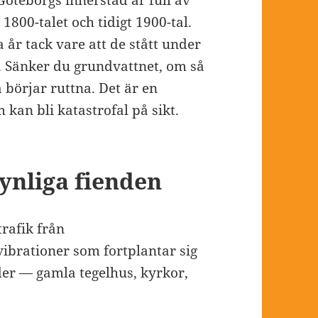
öteborgs innerstad är full av
800-talet och tidigt 1900-tal.
 år tack vare att de stått under
. Sänker du grundvattnet, om så
a börjar ruttna. Det är en
kan bli katastrofal på sikt.
ynliga fienden
trafik från
vibrationer som fortplantar sig
er — gamla tegelhus, kyrkor,