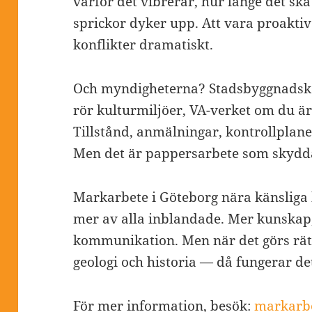
varför det vibrerar, hur länge det sk
sprickor dyker upp. Att vara proakt
konflikter dramatiskt.
Och myndigheterna? Stadsbyggnadsko
rör kulturmiljöer, VA-verket om du 
Tillstånd, anmälningar, kontrollplane
Men det är pappersarbete som skydda
Markarbete i Göteborg nära känsliga 
mer av alla inblandade. Mer kunskap,
kommunikation. Men när det görs rät
geologi och historia — då fungerar det
För mer information, besök:
markarbe