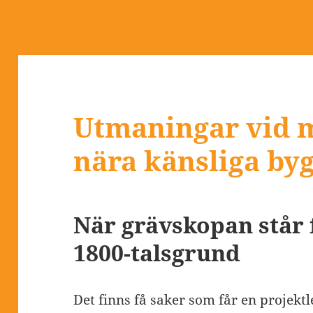
Utmaningar vid 
nära känsliga by
När grävskopan står 
1800-talsgrund
Det finns få saker som får en projekt