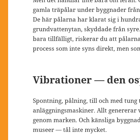
Men det handlar inte bara om leran. G
gamla träpålar under byggnader från 1
De här pålarna har klarat sig i hundra
grundvattenytan, skyddade från syre
bara tillfälligt, riskerar du att pålarn
process som inte syns direkt, men som 
Vibrationer — den os
Spontning, pålning, till och med tung 
anläggningsmaskiner. Allt genererar 
genom marken. Och känsliga byggnad
museer — tål inte mycket.