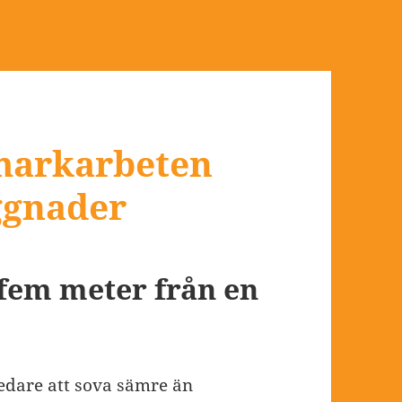
markarbeten
ggnader
fem meter från en
ledare att sova sämre än