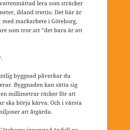
, vattenmättad lera som sträcker
meter, ibland trettio. Det här är
t med markarbete i Göteborg,
re som tror att ”det bara är att
.
intlig byggnad påverkar du
erar. Byggnaden kan sätta sig
n millimetrar räcker för att
r ska börja kärva. Och i värsta
miljoner att åtgärda.